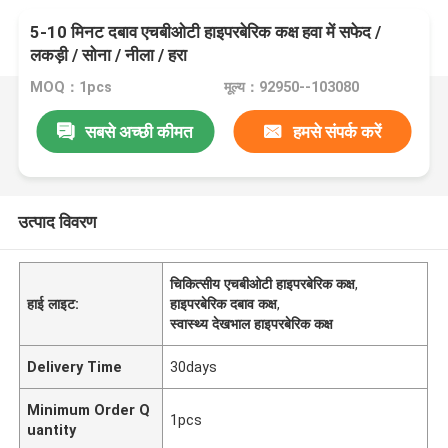
5-10 मिनट दबाव एचबीओटी हाइपरबेरिक कक्ष हवा में सफेद /
लकड़ी / सोना / नीला / हरा
MOQ：1pcs
मूल्य：92950--103080
सबसे अच्छी कीमत
हमसे संपर्क करें
उत्पाद विवरण
चिकित्सीय एचबीओटी हाइपरबेरिक कक्ष
,
हाई लाइट:
हाइपरबेरिक दबाव कक्ष
,
स्वास्थ्य देखभाल हाइपरबेरिक कक्ष
Delivery Time
30days
Minimum Order Q
1pcs
uantity