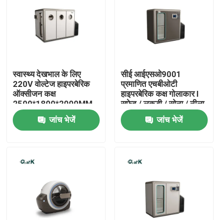
हमारे बारे में
कारखाना भ्रमण
स्वास्थ्य देखभाल के लिए
सीई आईएसओ9001
220V वोल्टेज हाइपरबेरिक
प्रमाणित एचबीओटी
गुणवत्ता नियंत्रण
ऑक्सीजन कक्ष
हाइपरबेरिक कक्ष गोलाकार I
2500*1800*2000MM
सफेद / लकड़ी / सोना / नीला
/ हरा
जांच भेजें
जांच भेजें
एक उद्धरण का अनुरोध करें
एचबीओटी हाइपरबेरिक चैंबर
हाइपरबेरिक चैंबर एसपीए
रिवर्स एजिंग हाइपरबेरिक चैंबर