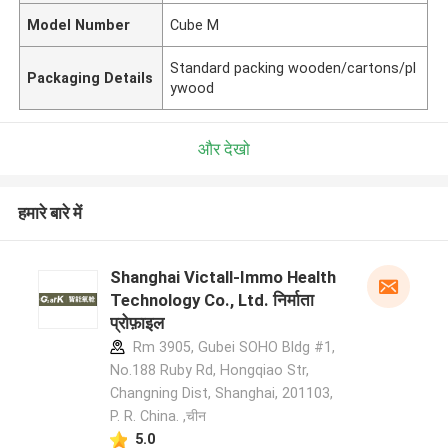
Model Number
Cube M
Standard packing wooden/cartons/pl
Packaging Details
ywood
और देखो
हमारे बारे में
Shanghai Victall-Immo Health
Technology Co., Ltd. निर्माता
प्रोफ़ाइल
Rm 3905, Gubei SOHO Bldg #1,
No.188 Ruby Rd, Hongqiao Str,
Changning Dist, Shanghai, 201103,
P. R. China. ,चीन
5.0