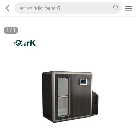
1
/
1