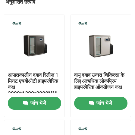
अनुशंसित उत्पाद
आपातकालीन दबाव रिलीज़ 1
वायु दबाव उन्नत चिकित्सा के
मिनट एचबीओटी हाइपरबेरिक
लिए अत्यधिक लोकप्रिय
कक्ष
हाइपरबेरिक ऑक्सीजन कक्ष
2000*1380*2000MM
घर
स्वास्थ्य देखभाल
जांच भेजें
जांच भेजें
उत्पादों
वीडियो