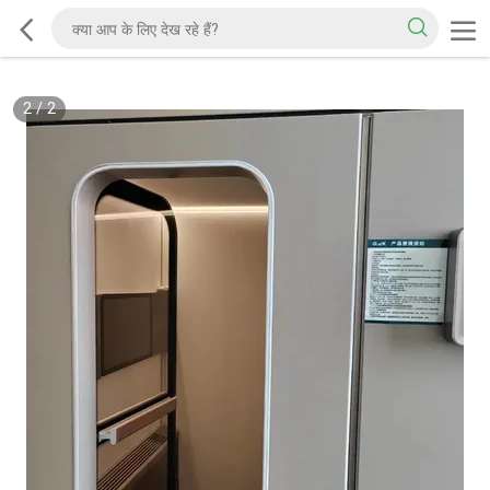
2
/
2