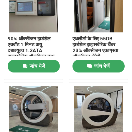
हमारे बारे में
कारखाना भ्रमण
90% ऑक्सीजन हार्डशेल
एथलीटों के लिए 55DB
एचबॉट 1 मिनट वायु
हार्डशेल हाइपरबेरिक चैंबर
दबावयुक्त 1.3ATA
23% ऑक्सीजन एकाग्रता
गुणवत्ता नियंत्रण
हाइपरबेरिक ऑक्सीजन कक्ष
ऑक्सीजन थेरेपी
जांच भेजें
जांच भेजें
एक उद्धरण का अनुरोध करें
एचबीओटी हाइपरबेरिक चैंबर
हाइपरबेरिक चैंबर एसपीए
रिवर्स एजिंग हाइपरबेरिक चैंबर