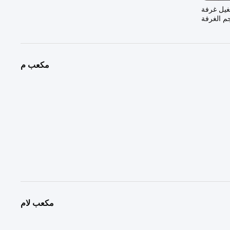
غيل غرفة
مكعب م
مكعب لام