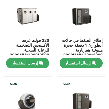
إطلاق الضغط في حالات
220 فولت غرفة
الطوارئ 1 دقيقة حجرة
الأكسجين التضخمية
هيبوتية هيبربارية
للرعاية الصحية
2500*1800*2000MM
2000*1380*2000MM
الرعاية الصحية
إرسال استفسار
إرسال استفسار
بيت
منتجات
أشرطة فيديو