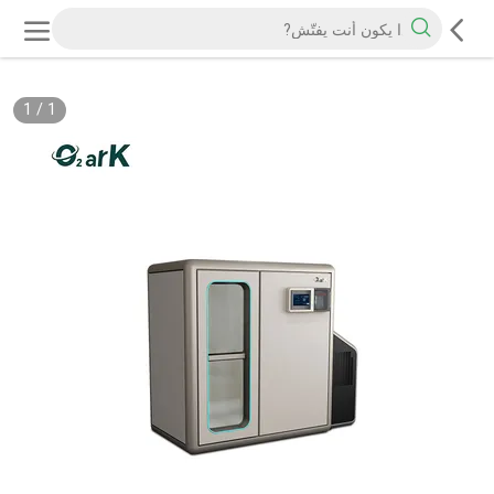
1
/
1